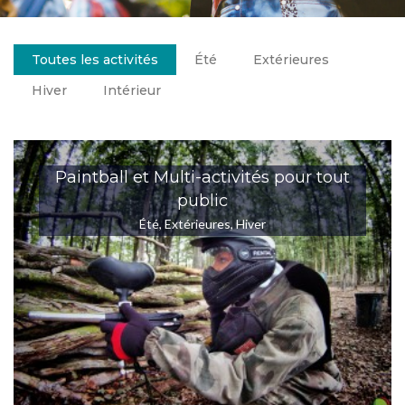
Toutes les activités
Été
Extérieures
Hiver
Intérieur
Paintball et Multi-activités pour tout
public
Été
,
Extérieures
,
Hiver