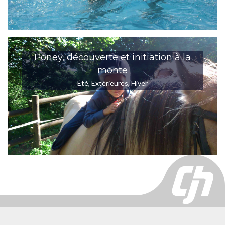
Poney, découverte et initiation à la
monte
Été
,
Extérieures
,
Hiver